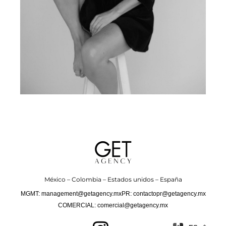
México – Colombia – Estados unidos – España
MGMT: management@getagency.mx
PR: contactopr@getagency.mx
COMERCIAL: comercial@getagency.mx