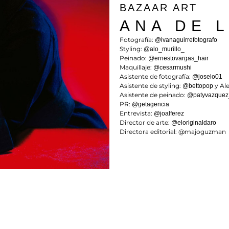
BAZAAR ART
ANA DE 
Fotografía:
@ivanaguirrefotografo
Styling:
@alo_murillo_
Peinado:
@ernestovargas_hair
Maquillaje:
@cesarmushi
Asistente de fotografía:
@joselo01
Asistente de styling:
y Ale
@bettopop
Asistente de peinado:
@patyvazquez
PR:
@getagencia
Entrevista:
@joalferez
Director de arte:
@eloriginaldaro
Directora editorial: @majoguzman